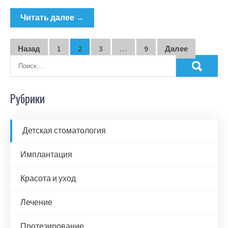
Читать далее →
Пагинация
Назад
1
2
3
…
9
Далее
записей
Рубрики
Детская стоматология
Имплантация
Красота и уход
Лечение
Протезирование