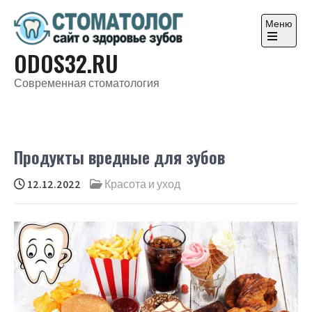
Перейти
к
Меню
содержимому
Откройте
ODOS32.RU
главное
меню
Современная стоматология
Продукты вредные для зубов
12.12.2022
Красота и уход