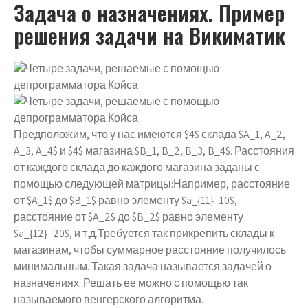
Задача о назначениях. Пример
решения задачи на Викиматик
Предположим, что у нас имеются $4$ склада $A_1, A_2,
A_3, A_4$ и $4$ магазина $B_1, B_2, B_3, B_4$. Расстояния
от каждого склада до каждого магазина заданы с
помощью следующей матрицы:Например, расстояние
от $A_1$ до $B_1$ равно элементу $a_{11}=10$,
расстояние от $A_2$ до $B_2$ равно элементу
$a_{12}=20$, и т.д.Требуется так прикрепить склады к
магазинам, чтобы суммарное расстояние получилось
минимальным. Такая задача называется задачей о
назначениях. Решать ее можно с помощью так
называемого венгерского алгоритма.