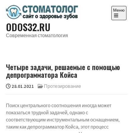
Перейти
к
Меню
содержимому
Откройте
ODOS32.RU
главное
меню
Современная стоматология
Четыре задачи, решаемые с помощью
депрограмматора Койса
28.01.2021
Протезирование
Поиск центрального соотношения иногда может
показаться трудной задачей, однако с
соответствующим инструментальным оснащением,
таким как депрограмматор Койса, этот процесс