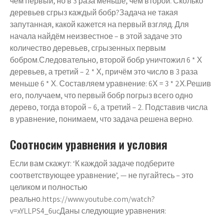
чем первый, но в 3 раза меньше, чем второй. Сколько
деревьев сгрыз каждый бобр?Задача не такая
запутанная, какой кажется на первый взгляд. Для
начала найдём неизвестное – в этой задаче это
количество деревьев, сгрызенных первым
бобром.Следовательно, второй бобр уничтожил 6 * Х
деревьев, а третий – 2 * Х, причём это число в 3 раза
меньше 6 * Х. Составляем уравнение: 6Х = 3 * 2Х.Решив
его, получаем, что первый бобр погрыз всего одно
дерево, тогда второй – 6, а третий – 2. Подставив числа
в уравнение, понимаем, что задача решена верно.
Соотносим уравнения и условия
Если вам скажут: ‘К каждой задаче подберите
соответствующее уравнение’, — не пугайтесь – это
целиком и полностью
реально.https://www.youtube.com/watch?
v=xYLLPS4_6ucДаны следующие уравнения: