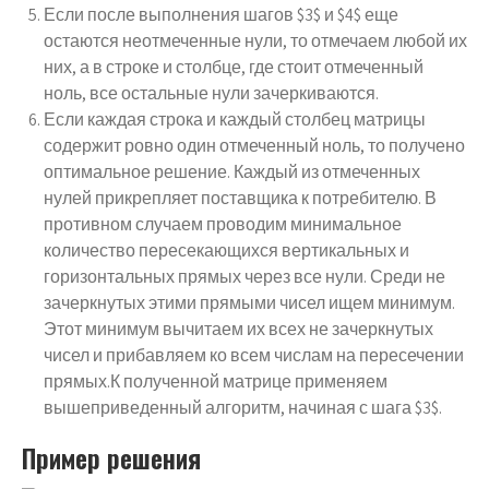
Если после выполнения шагов $3$ и $4$ еще
остаются неотмеченные нули, то отмечаем любой их
них, а в строке и столбце, где стоит отмеченный
ноль, все остальные нули зачеркиваются.
Если каждая строка и каждый столбец матрицы
содержит ровно один отмеченный ноль, то получено
оптимальное решение. Каждый из отмеченных
нулей прикрепляет поставщика к потребителю. В
противном случаем проводим минимальное
количество пересекающихся вертикальных и
горизонтальных прямых через все нули. Среди не
зачеркнутых этими прямыми чисел ищем минимум.
Этот минимум вычитаем их всех не зачеркнутых
чисел и прибавляем ко всем числам на пересечении
прямых.К полученной матрице применяем
вышеприведенный алгоритм, начиная с шага $3$.
Пример решения