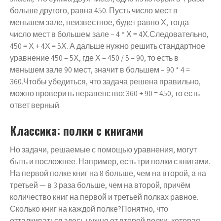
больше другого, равна 450. Пусть число мест в
меньшем зале, неизвестное, будет равно Х, тогда
число мест в большем зале – 4 * Х = 4Х.Следовательно,
450 = Х + 4Х = 5Х. А дальше нужно решить стандартное
уравнение 450 = 5Х, где Х = 450 / 5 = 90, то есть в
меньшем зале 90 мест, значит в большем – 90 * 4 =
360.Чтобы убедиться, что задача решена правильно,
можно проверить неравенство: 360 + 90 = 450, то есть
ответ верный.
Классика: полки с книгами
Но задачи, решаемые с помощью уравнения, могут
быть и посложнее. Например, есть три полки с книгами.
На первой полке книг на 8 больше, чем на второй, а на
третьей — в 3 раза больше, чем на второй, причём
количество книг на первой и третьей полках равное.
Сколько книг на каждой полке?Понятно, что
отталкиваться здесь нужно от второй полки, которая