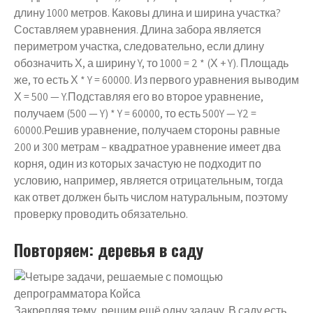
длину 1000 метров. Каковы длина и ширина участка?
Составляем уравнения. Длина забора является
периметром участка, следовательно, если длину
обозначить Х, а ширину Y, то 1000 = 2 * (Х + Y). Площадь
же, то есть Х * Y = 60000. Из первого уравнения выводим
Х = 500 — Y.Подставляя его во второе уравнение,
получаем (500 — Y) * Y = 60000, то есть 500Y — Y2 =
60000.Решив уравнение, получаем стороны равные
200 и 300 метрам – квадратное уравнение имеет два
корня, один из которых зачастую не подходит по
условию, например, является отрицательным, тогда
как ответ должен быть числом натуральным, поэтому
проверку проводить обязательно.
Повторяем: деревья в саду
Закрепляя тему, решим ещё одну задачу. В саду есть