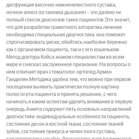
дисфункция височно-нижнечелюстного сустава,
ночное апноэ (остановка дыхания) – это далеко не
полный список диагнозов таких пациентов.Это значит,
что для разработки грамотного алгоритма лечения
необходима специальная диагностика: она поможет
спрогнозировать риски, обойтись наиболее бережно
как с организмом пациента, так и с его кошельком.
Метод доктора Койса знаком специалистам во всем
мире и снискал заслуженное признание. На вопросы о
нем отвечает врач стоматолог-ортопед Армен
Гандилян.Методика удобна тем, что можно при первом
посещении выявить практически полную картину
полости рта пациента и принять решение, с чего
начинать и каким аспектам уделить внимание в первую
очередь.Анкета содержит пять основных направлений
диагностики: индивидуальные особенности пациента,
состояние десен и костной ткани, состояние тканей
зубов, состояние прикуса и челюстного сустава,
характеристика улыбки. Диагностика дает возможность