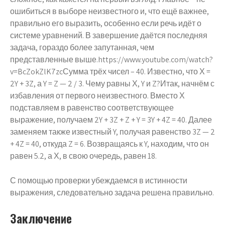
ошибиться в выборе неизвестного и, что ещё важнее,
правильно его выразить, особенно если речь идёт о
системе уравнений. В завершение даётся последняя
задача, гораздо более запутанная, чем
представленные выше.https://www.youtube.com/watch?
v=BcZokZlK7zcСумма трёх чисел – 40. Известно, что Х =
2Y + 3Z, а Y = Z — 2 / 3. Чему равны Х, Y и Z?Итак, начнём с
избавления от первого неизвестного. Вместо Х
подставляем в равенство соответствующее
выражение, получаем 2Y + 3Z + Z + Y = 3Y + 4Z = 40. Далее
заменяем также известный Y, получая равенство 3Z — 2
+ 4Z = 40, откуда Z = 6. Возвращаясь к Y, находим, что он
равен 5.2, а Х, в свою очередь, равен 18.
С помощью проверки убеждаемся в истинности
выражения, следовательно задача решена правильно.
Заключение