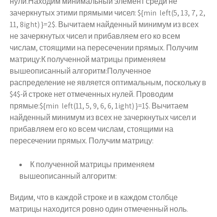
нули.Находим минимальный элемент среди не
зачеркнутых этими прямыми чисел: ${min left(5, 13, 7, 2,
11, 8ight) }=2$. Вычитаем найденный минимум из всех
не зачеркнутых чисел и прибавляем его ко всем
числам, стоящими на пересечении прямых. Получим
матрицу:К полученной матрицы применяем
вышеописанный алгоритм:Полученное
распределение не является оптимальным, поскольку в
$4$-й строке нет отмеченных нулей. Проводим
прямые:${min left(11, 5, 9, 6, 6, 1ight) }=1$. Вычитаем
найденный минимум из всех не зачеркнутых чисел и
прибавляем его ко всем числам, стоящими на
пересечении прямых. Получим матрицу:
К полученной матрицы применяем
вышеописанный алгоритм:
Видим, что в каждой строке и в каждом столбце
матрицы находится ровно один отмеченный ноль.