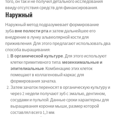
того, он так и не получил детального исследования
ввиду отсутствия средств для финансирования.
Наружный
Наружный метод подразумевает формирование
зуба
вне полости рта
и затем дальнейшее его
внедрение в лунку альвеолярной кости для
приживления. Для этого предлагают использовать два
способа выращивания:
В органической культуре.
Для этого используют
клетки примитивного типа:
мезенхимальные и
эпителиальные
. Комбинацию этих клеток
помещают в коллагеновый каркас для
формирования зачатка.
Затем зачаток переносят в органическую культуру и
через 2 недели получают зуб с эмалью, дентином,
сосудами и пульпой. Данные сроки характерны для
выращивания коронки мыши, размер которой
составлял всего 1,3 мм.