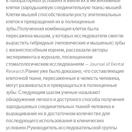
в лабораторных условиях и ввели их в мезенхимные
клетки (зародышевую соединительную ткань) мышей.
Клетки мышей способствовали росту эпителиальных
клеток и превращения их в полноценные
зубы.Полученная комбинация клеток была
пересажена мышам, у которых исследователи смогли
вырастить гибридные (человеческие и мышиные) зубы
с жизнеспособным корнем, рассказали авторы
эксперимента в журнале, посвященном
стоматологическим исследованиям — Journal of Dental
Research.Ранее уже было доказано, что составляющие
клеточной ткани, пересаженные в челюсть человека,
могут развиваться и превращаться в полноценные
зубы. Следующим шагом ученые называют
обнаружение легкого и доступного способа получения
зародышевых соединительных тканей человека и
выращивание их в достаточном количестве для
последующего использования в клинических
условиях.Руководитель исследовательской группы