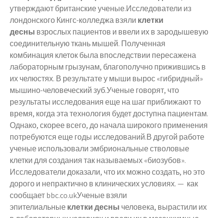
утверждают британские ученые.Исследователи из
лондонского Кингс-колледжа взяли
клетки
десны
взрослых пациентов и ввели их в зародышевую
соединительную ткань мышей. Полученная
комбинация клеток была впоследствии пересажена
лабораторным грызунам, благополучно прижившись в
их челюстях. В результате у мыши вырос «гибридный»
мышино-человеческий зуб.Ученые говорят, что
результаты исследования еще на шаг приближают то
время, когда эта технология будет доступна пациентам.
Однако, скорее всего, до начала широкого применения
потребуются еще годы исследований.В другой работе
ученые использовали эмбриональные стволовые
клетки для создания так называемых «биозубов».
Исследователи доказали, что их можно создать, но это
дорого и непрактично в клинических условиях. — как
сообщает bbc.co.ukУченые взяли
эпителиальные
клетки десны
человека, вырастили их