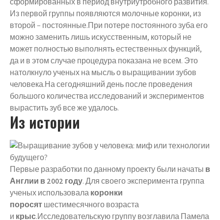
сформированных в период внутриутробного развития.
Из первой группы появляются молочные коронки, из
второй – постоянные.При потере постоянного зуба его
можно заменить лишь искусственным, который не
может полностью выполнять естественных функций,
да и в этом случае процедура показана не всем. Это
натолкнуло ученых на мысль о выращивании зубов
человека.На сегодняшний день после проведения
большого количества исследований и экспериментов
вырастить зуб все же удалось.
Из истории
Первые разработки по данному проекту были начаты
в
Англии в 2002 году
. Для своего эксперимента группа
ученых использовала
коронки
поросят
шестимесячного возраста
и
крыс
.Исследовательскую группу возглавила Памела