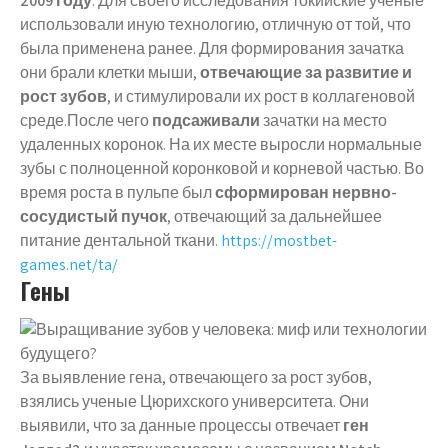
2009 году
. Для своего исследования токийские ученые
использовали иную технологию, отличную от той, что
была применена ранее. Для формирования зачатка
они брали клетки мыши,
отвечающие за развитие и
рост зубов
, и стимулировали их рост в коллагеновой
среде.После чего
подсаживали
зачатки на место
удаленных коронок. На их месте выросли нормальные
зубы с полноценной коронковой и корневой частью. Во
время роста в пульпе был
сформирован нервно-
сосудистый пучок
, отвечающий за дальнейшее
питание дентальной ткани.
https://mostbet-
games.net/ta/
Гены
За выявление гена, отвечающего за рост зубов,
взялись ученые Цюрихского университета. Они
выявили, что за данные процессы отвечает
ген