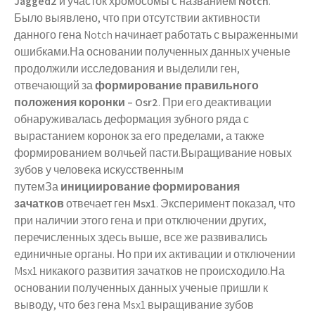
Jagged2
и участок хромосомы с названием
Notch
.
Было выявлено, что при отсутствии активности
данного гена Notch начинает работать с выраженными
ошибками.На основании полученных данных ученые
продолжили исследования и выделили ген,
отвечающий за
формирование правильного
положения коронки – Osr2
. При его деактивации
обнаруживалась деформация зубного ряда с
вырастанием коронок за его пределами, а также
формированием волчьей пасти.Выращивание новых
зубов у человека искусственным
путемЗа
инициирование формирования
зачатков
отвечает ген
Msx1
. Эксперимент показал, что
при наличии этого гена и при отключении других,
перечисленных здесь выше, все же развивались
единичные органы. Но при их активации и отключении
Msx1 никакого развития зачатков не происходило.На
основании полученных данных ученые пришли к
выводу, что без гена Msx1 выращивание зубов