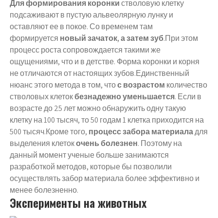
Для формирования коронки
стволовую клетку
подсаживают в пустую альвеолярную лунку и
оставляют ее в покое. Со временем там
формируется
новый зачаток, а затем зуб
.При этом
процесс роста сопровождается такими же
ощущениями, что и в детстве. Форма коронки и корня
не отличаются от настоящих зубов.Единственный
нюанс этого метода в том, что
с возрастом
количество
стволовых клеток
безнадежно уменьшается
. Если в
возрасте до 25 лет можно обнаружить одну такую
клетку на 100 тысяч, то 50 годам 1 клетка приходится на
500 тысяч.Кроме того,
процесс забора материала
для
выделения клеток
очень болезнен
. Поэтому на
данный момент ученые больше занимаются
разработкой методов, которые бы позволили
осуществлять забор материала более эффективно и
менее болезненно.
Эксперименты на животных