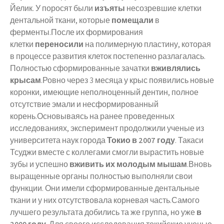
Йелик. У поросят были
изъяты
несозревшие клетки
дентальной ткани, которые
помещали
в
ферменты.После их формирования
клетки
переносили
на полимерную пластину, которая
в процессе развития клеток постепенно разлагалась.
Полностью сформированные зачатки
вживлялись
крысам
.Ровно через 3 месяца у крыс появились новые
коронки, имеющие неполноценный дентин, полное
отсутствие эмали и несформированный
корень.Основываясь на ранее проведенных
исследованиях, эксперимент продолжили ученые из
университета наук города
Токио в 2007 году
. Такаси
Тсуджи вместе с коллегами смогли вырастить новые
зубы и успешно
вживить их молодым мышам
.Вновь
выращенные органы полностью выполняли свои
функции. Они имели сформированные дентальные
ткани и у них отсутствовала корневая часть.Самого
лучшего результата добились та же группа, но уже
в