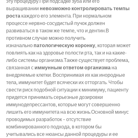
эту процедуру.При подсадке зуба или его
выращивании
невозможно контролировать темпы
роста
каждого его элемента. При нормальном
процессе нервно-сосудистый пучок должен
развиваться в таком же темпе, что и дентин.В
противном случае можно получить
изначально
патологическую коронку
, которая может
повлиять как на здоровье полости рта, так и на какие-
либо системы организма.Также существует проблема,
связанная с
иммунным ответом организма
на
внедряемые клетки. Воспринимая их как инородные
тела, иммунитет будет всячески их отторгать. Чтобы
свести риск подобной ситуации к минимуму, пациенту
придется принимать серьезные дозировки
иммунодепрессантов, которые могут совершенно
лишить его иммунитета на всю жизнь.Основной минус
проводимых разработок – отсутствие
комбинированного подхода, в котором бы
учитывались все нюансы данной процедуры и ее