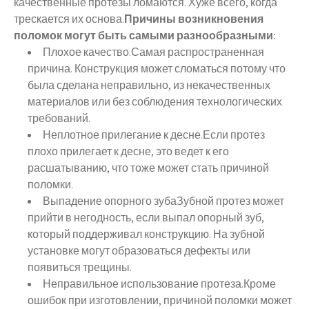
качественные протезы ломаются. Хуже всего, когда
трескается их основа.
Причины возникновения
поломок могут быть самыми разнообразными:
Плохое качество.Самая распространенная
причина. Конструкция может сломаться потому что
была сделана неправильно, из некачественных
материалов или без соблюдения технологических
требований.
Неплотное прилегание к десне.Если протез
плохо прилегает к десне, это ведет к его
расшатыванию, что тоже может стать причиной
поломки.
Выпадение опорного зубаЗубной протез может
прийти в негодность, если выпал опорный зуб,
который поддерживал конструкцию. На зубной
установке могут образоваться дефекты или
появиться трещины.
Неправильное использование протеза.Кроме
ошибок при изготовлении, причиной поломки может