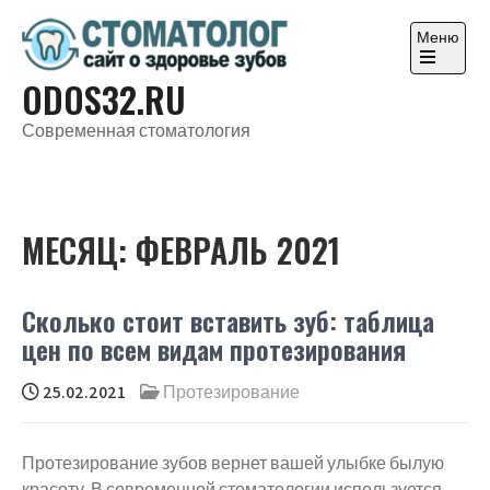
Перейти
к
Меню
содержимому
Откройте
ODOS32.RU
главное
меню
Современная стоматология
МЕСЯЦ:
ФЕВРАЛЬ 2021
Сколько стоит вставить зуб: таблица
цен по всем видам протезирования
25.02.2021
Протезирование
Протезирование зубов вернет вашей улыбке былую
красоту. В современной стоматологии используется